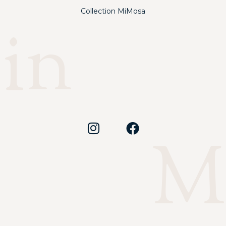
Collection MiMosa
in
Ma