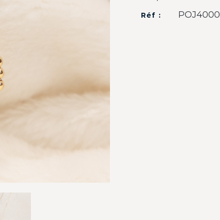
POJ400
Réf :