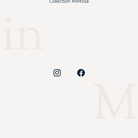
Collection MiMosa
in
Ma